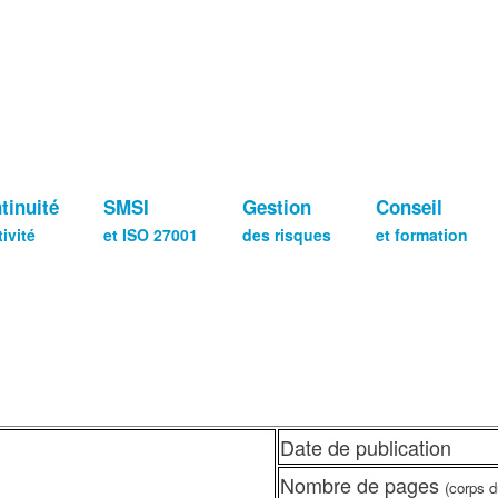
tinuité
SMSI
Gestion
Conseil
tivité
et ISO 27001
des risques
et formation
Date de publication
Nombre de pages
(corps 